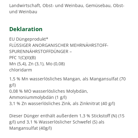
Landwirtschaft, Obst- und Weinbau, Gemüsebau, Obst-
und Weinbau
Deklaration
EU Düngeprodukt*
FLÜSSIGER ANORGANISCHER MEHRNÄHRSTOFF-
SPURENNÄHRSTOFFDÜNGER –
PFC 1(C)(II)(B)
Mn (5,4), Zn (3,1), Mo (0,08)
chloridarm
1,5 % Mn wasserlösliches Mangan, als Mangansulfat (70
g/l)
0,08 % MO wasserlösliches Molybdän,
Ammoniummolybdän (1 g/l)
3,1 % Zn wasserlösliches Zink, als Zinknitrat (40 g/l)
Dieser Dünger enthält außerdem 1,3 % Stickstoff (N) (15
g/l) und 3,1 % Wasserlöslicher Schwefel (S) als
Mangansulfat (40g/l)