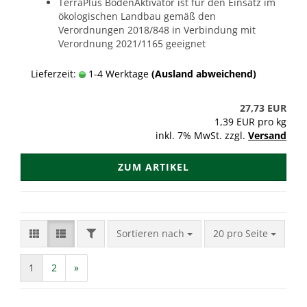
TerraPlus BodenAktivator ist für den Einsatz im
ökologischen Landbau gemäß den
Verordnungen 2018/848 in Verbindung mit
Verordnung 2021/1165 geeignet
Lieferzeit:
1-4 Werktage
(Ausland abweichend)
27,73 EUR
1,39 EUR pro kg
inkl. 7% MwSt. zzgl.
Versand
ZUM ARTIKEL
FILTER
Sortieren nach
pro Seite
Sortieren nach
20 pro Seite
1
2
»