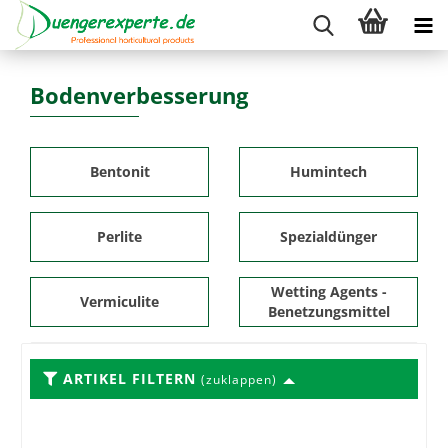
Bodenverbesserung
Bentonit
Humintech
Perlite
Spezialdünger
Wetting Agents -
Vermiculite
Benetzungsmittel
ARTIKEL FILTERN
(zuklappen)