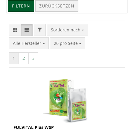
FILTERN
ZURÜCKSETZEN
FILTER
Sortieren nach
Sortieren nach
pro Seite
Alle Hersteller
20 pro Seite
1
2
»
FULVITAL Plus WSP