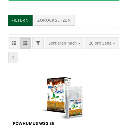
FILTERN
ZURÜCKSETZEN
FILTER
Sortieren nach
pro Seite
Sortieren nach
20 pro Seite
1
POWHUMUS WSG 85