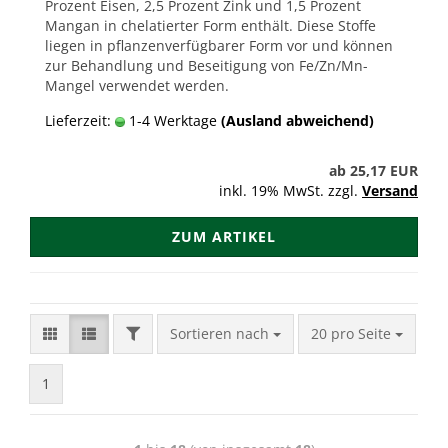
Prozent Eisen, 2,5 Prozent Zink und 1,5 Prozent
Mangan in chelatierter Form enthält. Diese Stoffe
liegen in pflanzenverfügbarer Form vor und können
zur Behandlung und Beseitigung von Fe/Zn/Mn-
Mangel verwendet werden.
Lieferzeit:
1-4 Werktage
(Ausland abweichend)
ab 25,17 EUR
inkl. 19% MwSt. zzgl.
Versand
ZUM ARTIKEL
FILTER
Sortieren nach
pro Seite
Sortieren nach
20 pro Seite
1