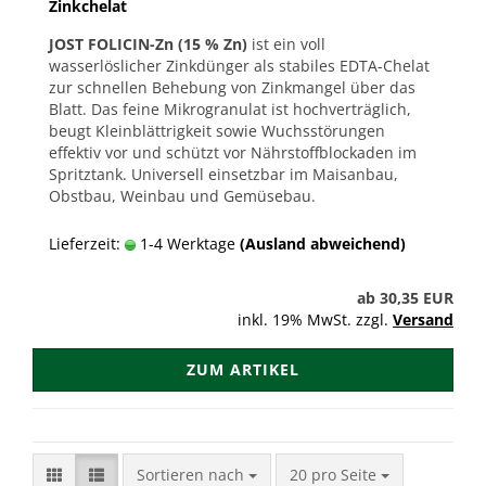
Zinkchelat
JOST FOLICIN-Zn (15 % Zn)
ist ein voll
wasserlöslicher Zinkdünger als stabiles EDTA-Chelat
zur schnellen Behebung von Zinkmangel über das
Blatt. Das feine Mikrogranulat ist hochverträglich,
beugt Kleinblättrigkeit sowie Wuchsstörungen
effektiv vor und schützt vor Nährstoffblockaden im
Spritztank. Universell einsetzbar im Maisanbau,
Obstbau, Weinbau und Gemüsebau.
Lieferzeit:
1-4 Werktage
(Ausland abweichend)
ab 30,35 EUR
inkl. 19% MwSt. zzgl.
Versand
ZUM ARTIKEL
Sortieren nach
pro Seite
Sortieren nach
20 pro Seite