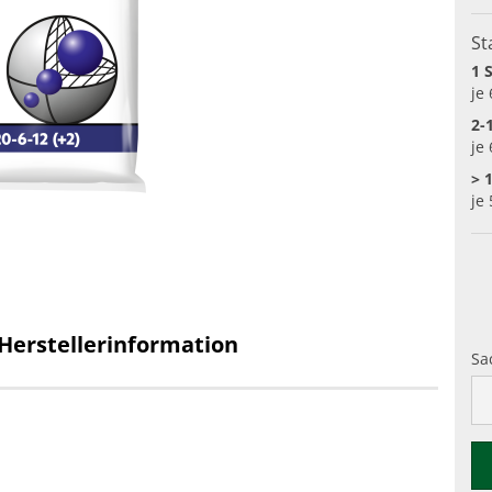
St
1 
je
2-
je
> 
je
Herstellerinformation
Sa
Sa