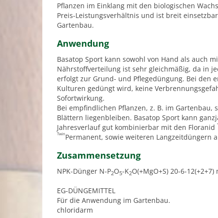
Pflanzen im Einklang mit den biologischen Wachs
Preis-Leistungsverhältnis und ist breit einsetzb
Gartenbau.
Anwendung
Basatop Sport kann sowohl von Hand als auch mi
Nährstoffverteilung ist sehr gleichmäßig, da in j
erfolgt zur Grund- und Pflegedüngung. Bei den
Kulturen gedüngt wird, keine Verbrennungsgefa
Sofortwirkung.
Bei empfindlichen Pflanzen, z. B. im Gartenbau, 
Blättern liegenbleiben. Basatop Sport kann ganzj
Jahresverlauf gut kombinierbar mit den Floranid
Twin
Permanent, sowie weiteren Langzeitdüngern a
Zusammensetzung
NPK-Dünger N-P
O
-K
O(+MgO+S) 20-6-12(+2+7) 
2
5
2
EG-DÜNGEMITTEL
Für die Anwendung im Gartenbau.
chloridarm