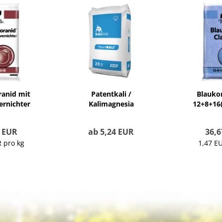
ranid mit
Patentkali /
Blaukor
rnichter
Kalimagnesia
12+8+16
8(+3)
0 EUR
ab 5,24 EUR
36,6
 pro kg
1,47 E