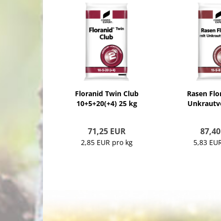
Floranid Twin Club
Rasen Flo
10+5+20(+4) 25 kg
Unkrautve
15-5-
71,25 EUR
87,4
2,85 EUR pro kg
5,83 EUR