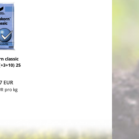
n classic
(+3+10) 25
kg
7 EUR
UR pro kg