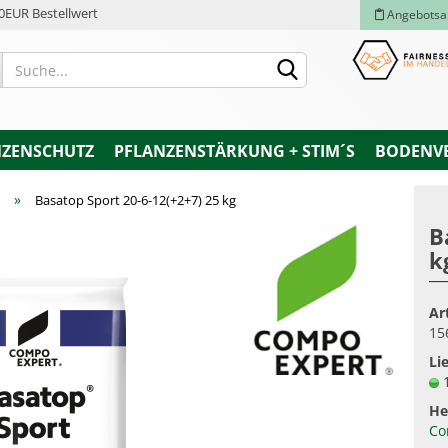
0EUR Bestellwert
Angebotsa
NZENSCHUTZ
PFLANZENSTÄRKUNG + STIM´S
BODENV
»
Basatop Sport 20-6-12(+2+7) 25 kg
B
k
Konto e
Passwo
Ar
15
Lie
He
Co