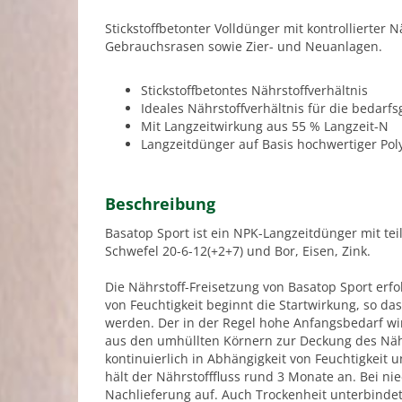
Stickstoffbetonter Volldünger mit kontrollierter 
Gebrauchsrasen sowie Zier- und Neuanlagen.
Stickstoffbetontes Nährstoffverhältnis
Ideales Nährstoffverhältnis für die bedar
Mit Langzeitwirkung aus 55 % Langzeit-N
Langzeitdünger auf Basis hochwertiger P
Beschreibung
Basatop Sport ist ein NPK-Langzeitdünger mit tei
Schwefel 20-6-12(+2+7) und Bor, Eisen, Zink.
Die Nährstoff-Freisetzung von Basatop Sport erf
von Feuchtigkeit beginnt die Startwirkung, so das
werden. Der in der Regel hohe Anfangsbedarf wir
aus den umhüllten Körnern zur Deckung des Nähr
kontinuierlich in Abhängigkeit von Feuchtigkei
hält der Nährstofffluss rund 3 Monate an. Bei ni
Nachlieferung auf. Auch Trockenheit unterbindet