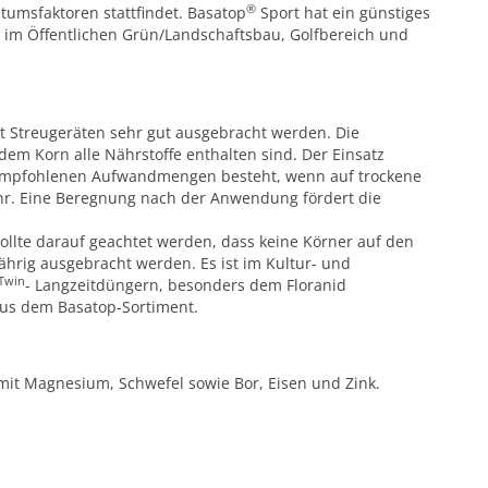
®
tumsfaktoren stattfindet. Basatop
Sport hat ein günstiges
ar im Öffentlichen Grün/Landschaftsbau, Golfbereich und
t Streugeräten sehr gut ausgebracht werden. Die
edem Korn alle Nährstoffe enthalten sind. Der Einsatz
 empfohlenen Aufwandmengen besteht, wenn auf trockene
hr. Eine Beregnung nach der Anwendung fördert die
sollte darauf geachtet werden, dass keine Körner auf den
ährig ausgebracht werden. Es ist im Kultur- und
Twin
- Langzeitdüngern, besonders dem Floranid
us dem Basatop-Sortiment.
mit Magnesium, Schwefel sowie Bor, Eisen und Zink.