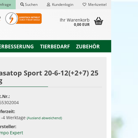
nfrage
Suchen
Kundenlogin
Merkzettel
Ihr Warenkorb
0,00 EUR
ERBESSERUNG
TIERBEDARF
ZUBEHÖR
asatop Sport 20-6-12(+2+7) 25
g
rstellen
rt vergessen?
t.Nr.:
65302004
ferzeit:
1-4 Werktage
(Ausland abweichend)
rsteller:
mpo Expert