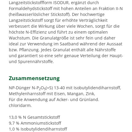
Langzeitstickstoffform ISODUR, ergänzt durch
Formaldehydstickstoff mit hohen Anteilen an Fraktion II-N
(heißwasserlöslicher Stickstoff). Der hochwertige
Langzeitstickstoff sorgt für erhöhte Verträglichkeit
verbessert die Wirkung über viele Wochen, sorgt für die
höchste N-Effizienz und führt zu einem optimalen
Wachstum. Die Granulatgröße ist sehr fein und daher
ideal zur Verwendung im Saatband während der Aussaat
bzw. Pflanzung. Jedes Granulat enthält alle Nährstoffe
und garantiert so eine sehr genaue Verteilung der Haupt-
und Spurennährstoffe.
Zusammensetzung
NP-Dünger N-P
O
(+S) 13-40 mit Isobutylidendiharnstoff,
2
5
Methylenharnstoff mit Eisen, Mangan, Zink,
Für die Anwendung auf Acker- und Grünland.
chloridarm.
13,0 % N Gesamtstickstoff
9,7 % Ammoniumstickstoff
1,0 % Isobutylidendiharnstoff