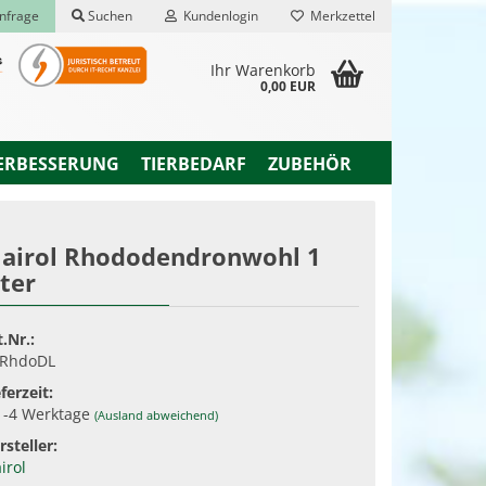
nfrage
Suchen
Kundenlogin
Merkzettel
Ihr Warenkorb
0,00 EUR
ERBESSERUNG
TIERBEDARF
ZUBEHÖR
airol Rhododendronwohl 1
iter
rstellen
rt vergessen?
t.Nr.:
RhdoDL
ferzeit:
1-4 Werktage
(Ausland abweichend)
rsteller:
irol