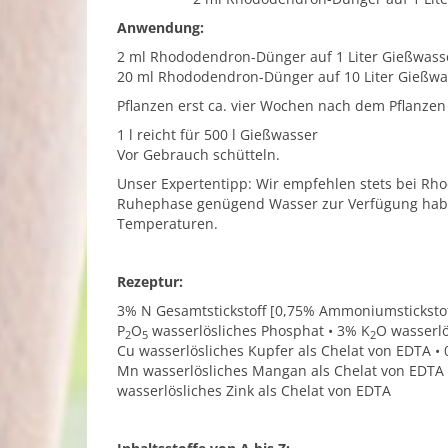
Anwendung:
2 ml Rhododendron-Dünger auf 1 Liter Gießwass
20 ml Rhododendron-Dünger auf 10 Liter Gießwa
Pflanzen erst ca. vier Wochen nach dem Pflanze
1 l reicht für 500 l Gießwasser
Vor Gebrauch schütteln.
Unser Expertentipp: Wir empfehlen stets bei Rh
Ruhephase genügend Wasser zur Verfügung haben.
Temperaturen.
Rezeptur:
3% N Gesamtstickstoff [0,75% Ammoniumstickstoff 
P
O
wasserlösliches Phosphat • 3% K
O wasserlö
2
5
2
Cu wasserlösliches Kupfer als Chelat von EDTA • 
Mn wasserlösliches Mangan als Chelat von EDTA 
wasserlösliches Zink als Chelat von EDTA