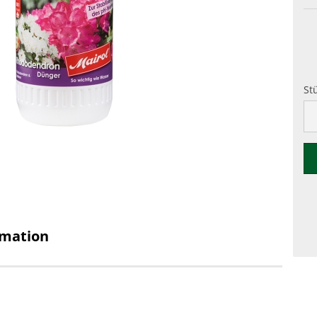
St
St
rmation