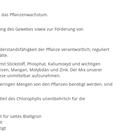
ür das Pflanzenwachstum.
gung des Gewebes sowie zur Förderung von
erstandsfähigkeit der Pflanze verantwortlich; reguliert
älte.
it Stickstoff, Phosphat, Kaliumoxyd und wichtigen
isen, Mangan, Molybdän und Zink. Der Mix unserer
iese unmittelbar aufzunehmen.
 geringen Mengen von den Pflanzen benötigt werden, sind
il des Chlorophylls unentbehrlich für die
t für sattes Blattgrün
it
igt