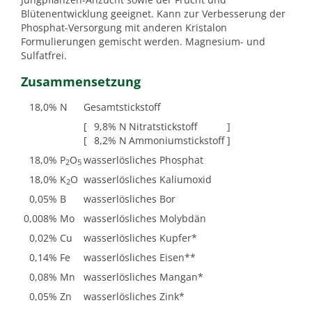
Blütenentwicklung geeignet. Kann zur Verbesserung der
Phosphat-Versorgung mit anderen Kristalon
Formulierungen gemischt werden. Magnesium- und
Sulfatfrei.
Zusammensetzung
18,0
% N
Gesamtstickstoff
[
9,8
% N
Nitratstickstoff
]
[
8,2
% N
Ammoniumstickstoff
]
18,0
% P
O
wasserlösliches Phosphat
2
5
18,0
% K
O
wasserlösliches Kaliumoxid
2
0,05
% B
wasserlösliches Bor
0,008
% Mo
wasserlösliches Molybdän
0,02
% Cu
wasserlösliches Kupfer*
0,14
% Fe
wasserlösliches Eisen**
0,08
% Mn
wasserlösliches Mangan*
0,05
% Zn
wasserlösliches Zink*