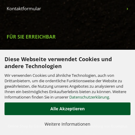
Kontaktformular
FÜR SIE ERREICHBAR
Telefon: 08465 17 37 399
Diese Webseite verwendet Cookies und
info@duengerexperte.de
andere Technologien
Wir verwenden Cookies und ähnliche Technologien, auch von
Mo - Fr: 8.30 - 12.00 Uhr
Drittanbietern, um die ordentliche Funktionsweise der Website zu
13.00 - 16.00 Uhr
gewährleisten, die Nutzung unseres Angebotes zu analysieren und
Ihnen ein bestmögliches Einkaufserlebnis bieten zu können. Weitere
Informationen finden Sie in unserer
Datenschutzerklärung
.
Alle Akzeptieren
Weitere Informationen
Online Shop
by Gambio.de © 2023 | Gambio Entwicklung von
Ecomplus