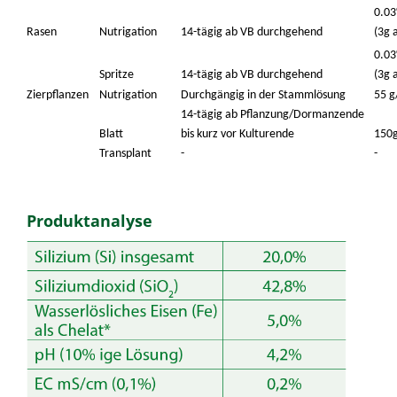
0.03
Rasen
Nutrigation
14-tägig ab VB durchgehend
(3g 
0.03
Spritze
14-tägig ab VB durchgehend
(3g 
Zierpflanzen
Nutrigation
Durchgängig in der Stammlösung
55 g
14-tägig ab Pflanzung/Dormanzende
Blatt
bis kurz vor Kulturende
150
Transplant
-
-
Produktanalyse