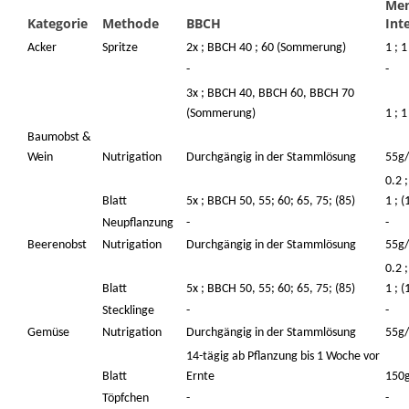
Men
Kategorie
Methode
BBCH
Inte
Acker
Spritze
2x ; BBCH 40 ; 60 (Sommerung)
1 ; 
-
-
3x ; BBCH 40, BBCH 60, BBCH 70
(Sommerung)
1 ; 1
Baumobst &
Wein
Nutrigation
Durchgängig in der Stammlösung
55g
0.2 ;
Blatt
5x ; BBCH 50, 55; 60; 65, 75; (85)
1 ; (
Neupflanzung
-
-
Beerenobst
Nutrigation
Durchgängig in der Stammlösung
55g
0.2 ;
Blatt
5x ; BBCH 50, 55; 60; 65, 75; (85)
1 ; (
Stecklinge
-
-
Gemüse
Nutrigation
Durchgängig in der Stammlösung
55g
14-tägig ab Pflanzung bis 1 Woche vor
Blatt
Ernte
150
Töpfchen
-
-