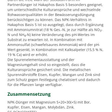
Partnerdünger ist Hakaphos Basis 5 besonders geeignet,
um unterschiedliche Kulturansprüche und wechselnde
Rohwasserqualitäten in der Bewässerungsdüngung
berücksichtigen zu können. Das NPK-Verhältnis in
Hakaphos Basis 5 ist so ausgelegt, dass durch Ergänzung
mit Ammoniumnitrat (18 % Ges.-N, je zur Hälfte als NO
-
3
N und NH
-N) keine Veränderung des pH-Wertes im
4
Substrat zu erwarten ist. In Kombination mit
Ammonsulfat (schwefelsaures Ammoniak) wird der pH-
Wert gesenkt, in Kombination mit Kalksalpeter (15,5 % N,
19 % Ca) wird er erhöht.
Die Spurenelementausstattung und der
Magnesiumgehalt sind so eingestellt, dass die
Kulturansprüche gesichert sind. Die metallischen
Spurennährstoffe Eisen, Kupfer, Mangan und Zink sind
zum Schutz gegen Festlegung chelatisiert und dadurch
für die Pflanzen lange verfügbar.
Zusammensetzung
NPK-Dünger mit Magnesium 5+20+30(+5) mit Bor,
Kupfer, Eisen, Mangan, Molybdän, Zink.