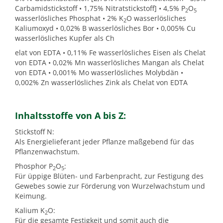
Carbamidstickstoff • 1,75% Nitratstickstoff] • 4,5% P
O
2
5
wasserlösliches Phosphat • 2% K
O wasserlösliches
2
Kaliumoxyd • 0,02% B wasserlösliches Bor • 0,005% Cu
wasserlösliches Kupfer als Ch
elat von EDTA • 0,11% Fe wasserlösliches Eisen als Chelat
von EDTA • 0,02% Mn wasserlösliches Mangan als Chelat
von EDTA • 0,001% Mo wasserlösliches Molybdän •
0,002% Zn wasserlösliches Zink als Chelat von EDTA
Inhaltsstoffe von A bis Z:
Stickstoff N:
Als Energielieferant jeder Pflanze maßgebend für das
Pflanzenwachstum.
Phosphor P
O
:
2
5
Für üppige Blüten- und Farbenpracht, zur Festigung des
Gewebes sowie zur Förderung von Wurzelwachstum und
Keimung.
Kalium K
O:
2
Für die gesamte Festigkeit und somit auch die