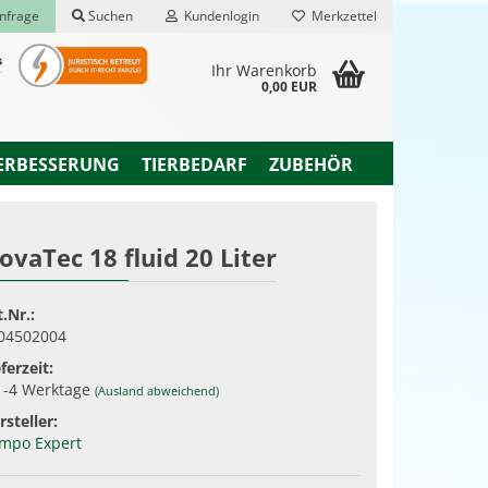
nfrage
Suchen
Kundenlogin
Merkzettel
Ihr Warenkorb
0,00 EUR
ERBESSERUNG
TIERBEDARF
ZUBEHÖR
ovaTec 18 fluid 20 Liter
rstellen
t.Nr.:
rt vergessen?
04502004
ferzeit:
1-4 Werktage
(Ausland abweichend)
rsteller:
mpo Expert