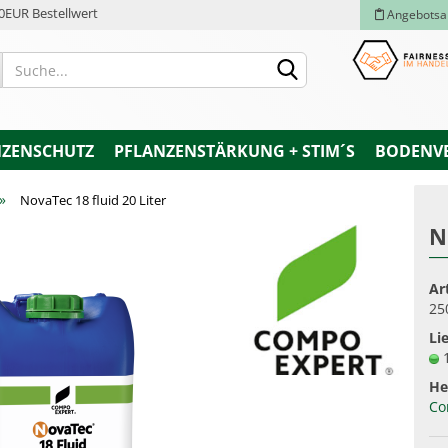
0EUR Bestellwert
Angebotsa
NZENSCHUTZ
PFLANZENSTÄRKUNG + STIM´S
BODENV
»
NovaTec 18 fluid 20 Liter
N
Konto e
Ar
Passwo
25
Lie
He
Co