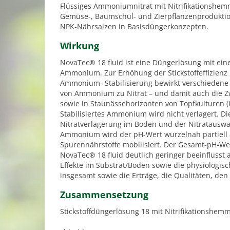
Flüssiges Ammoniumnitrat mit Nitrifikationshemm
Gemüse-, Baumschul- und Zierpflanzenproduktio
NPK-Nährsalzen in Basisdüngerkonzepten.
Wirkung
NovaTec® 18 fluid ist eine Düngerlösung mit einem
Ammonium. Zur Erhöhung der Stickstoffeffizienz i
Ammonium- Stabilisierung bewirkt verschiedene Ef
von Ammonium zu Nitrat – und damit auch die Zw
sowie in Staunässehorizonten von Topfkulturen (i
Stabilisiertes Ammonium wird nicht verlagert. D
Nitratverlagerung im Boden und der Nitratauswa
Ammonium wird der pH-Wert wurzelnah partiell
Spurennährstoffe mobilisiert. Der Gesamt-pH-We
NovaTec® 18 fluid deutlich geringer beeinflusst
Effekte im Substrat/Boden sowie die physiologisc
insgesamt sowie die Erträge, die Qualitäten, de
Zusammensetzung
Stickstoffdüngerlösung 18 mit Nitrifikationshem