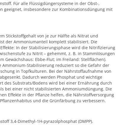
stoff. Für alle Flüssigdüngersysteme in der Obst-,
n geeignet, insbesondere zur Kombinationsdüngung mit
 Stickstoffgehalt von je zur Hälfte als Nitrat und
st der Ammoniumanteil komplett stabilisiert. Die
fekte: In der Stabilisierungsphase wird die Nitrifizierung
ischenstufe zu Nitrit – gehemmt, z. B. in Stammlösungen
m Gewächshaus: Ebbe-Flut; im Freiland: Stellflächen).
ie Ammonium-Stabilisierung reduziert so die Gefahr der
schung in Topfkulturen. Bei der Nährstoffaufnahme von
 abgesenkt. Dadurch werden Phosphat und wichtige
rt des Substrats/Bodens wird bei einer Ernährung durch
 als bei einer nicht stabilisierten Ammoniumdüngung. Die
hen Effekte in der Pflanze helfen, die Nährstoffversorgung
n Pflanzenhabitus und die Grünfärbung zu verbessern.
mstoff 3,4-Dimethyl-1H-pyrazolphosphat (DMPP).