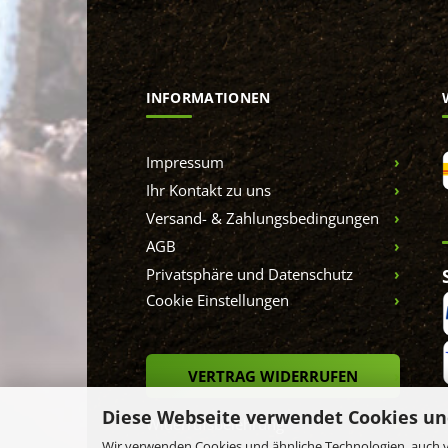
INFORMATIONEN
Impressum
Ihr Kontakt zu uns
Versand- & Zahlungsbedingungen
AGB
Privatsphäre und Datenschutz
Cookie Einstellungen
VERTRAG WIDERRUFEN
Diese Webseite verwendet Cookies un
Widerrufsbelehrung
Wir verwenden Cookies und ähnliche Technologien, auch v