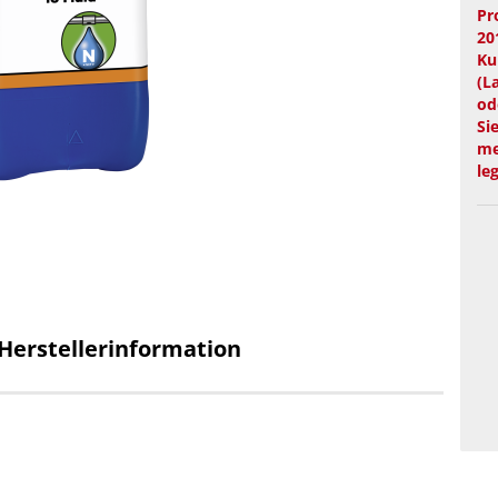
Pr
20
Ku
(L
od
Si
me
le
Herstellerinformation