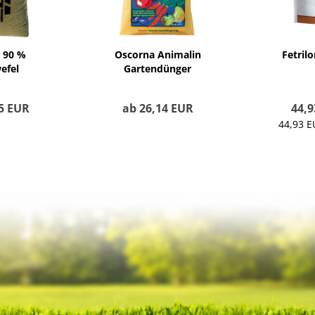
 90 %
Oscorna Animalin
Fetril
efel
Gartendünger
ntar,
rt, FIBL
95 EUR
ab 26,14 EUR
44,9
44,93 E