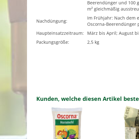
Beerendünger und 100 g
m² gleichmäßig ausstreu
Im Frühjahr: Nach dem e
Nachdüngung:
Oscorna-Beerendünger p
Haupteinsatzzeitraum:
März bis April; August b
Packungsgröße:
2,5 kg
Kunden, welche diesen Artikel beste