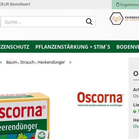
0EUR Bestellwert
Angebotsa
NZENSCHUTZ
PFLANZENSTÄRKUNG + STIM´S
BODENV
»
»
Baum-, Strauch-, Heckendünger
O
Konto e
Ar
Passwo
Os
Lie
He
Os