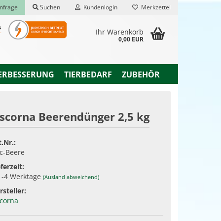
nfrage
Suchen
Kundenlogin
Merkzettel
Ihr Warenkorb
0,00 EUR
ERBESSERUNG
TIERBEDARF
ZUBEHÖR
scorna Beerendünger 2,5 kg
rstellen
t.Nr.:
rt vergessen?
c-Beere
ferzeit:
1-4 Werktage
(Ausland abweichend)
rsteller:
corna