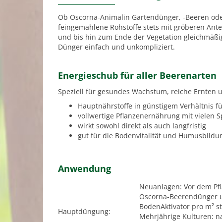
Ob Oscorna-Animalin Gartendünger, -Beeren ode
feingemahlene Rohstoffe stets mit gröberen Antei
und bis hin zum Ende der Vegetation gleichmäß
Dünger einfach und unkompliziert.
Energieschub für aller Beerenarten
Speziell für gesundes Wachstum, reiche Ernten 
Hauptnährstoffe in günstigem Verhältnis fü
vollwertige Pflanzenernährung mit vielen
wirkt sowohl direkt als auch langfristig
gut für die Bodenvitalität und Humusbildu
Anwendung
Neuanlagen: Vor dem Pf
Oscorna-Beerendünger u
BodenAktivator pro m² st
Hauptdüngung:
Mehrjährige Kulturen: n