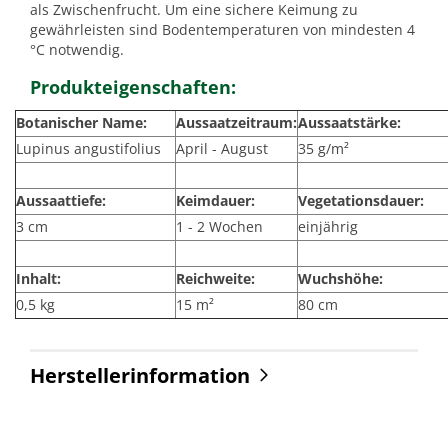
als Zwischenfrucht. Um eine sichere Keimung zu
gewährleisten sind Bodentemperaturen von mindesten 4
°C notwendig.
Produkteigenschaften:
Botanischer Name:
Aussaatzeitraum:
Aussaatstärke:
Lupinus angustifolius
April - August
35 g/m²
Aussaattiefe:
Keimdauer:
Vegetationsdauer:
3 cm
1 - 2 Wochen
einjährig
Inhalt:
Reichweite:
Wuchshöhe:
0,5 kg
15 m²
80 cm
Herstellerinformation