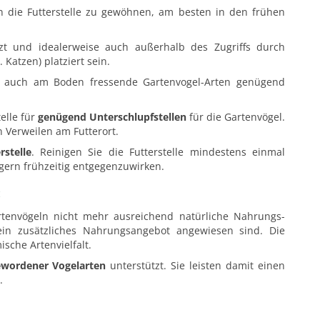
an die Futterstelle zu gewöhnen, am besten in den frühen
tzt und idealer­weise auch außerhalb des Zugriffs durch
 Katzen) platziert sein.
ss auch am Boden fressende Gartenvogel-Arten genügend
elle für
genügend Unterschlupfstellen
für die Gartenvögel.
 Verweilen am Futterort.
stelle
. Reinigen Sie die Futterstelle mindestens einmal
gern frühzeitig entgegen­zuwirken.
:
en­vögeln nicht mehr ausreichend natürliche Nahrungs­
ein zusätzliches Nahrungs­angebot angewiesen sind. Die
ische Artenvielfalt.
gewordener Vogelarten
unterstützt. Sie leisten damit einen
.