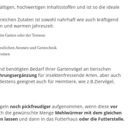
ältigen, hochwertigen Inhaltsstoffen und ist so die ideale
eichen Zutaten ist sowohl nahrhaft wie auch kräftigend
en und warmen Jahreszeit.
m Garten oder der Terrasse
ünstlichen Aromen und Gentechnik
Aromen
d benötigten Bedarf Ihrer Gartenvögel an tierischen
ahrungsergänzung
für insektenfressende Arten, aber auch
Bestens geeignet auch für Heimtiere, wie z.B.Ziervögel,
ögeln
noch pickfreudiger
aufgenommen, wenn diese
vor
ach die gewünschte Menge
Mehlwürmer mit dem gleichen
en lassen
und dann in das Futterhaus
oder die Futterstelle.