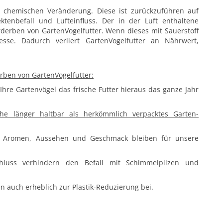
r chemi­schen Ver­änderung. Diese ist zurück­zuführen auf
ktenbefall und Lufteinfluss. Der in der Luft enthaltene
rderben von Garten­Vogelfutter. Wenn dieses mit Sauerstoff
sse. Dadurch verliert Garten­Vogelfutter an Nährwert,
rben von Garten­Vogelfutter:
hre Garten­vögel das frische Futter hieraus das ganze Jahr
e länger haltbar als herkömmlich verpacktes Garten­
che Aromen, Aussehen und Geschmack bleiben für unsere
schluss verhindern den Befall mit Schimmelpilzen und
n auch erheblich zur Plastik-Reduzierung bei.