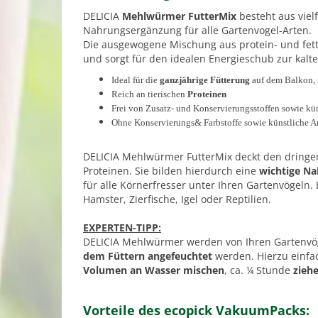
DELICIA
Mehlwürmer FutterMix
besteht aus vielf
Nahrungsergänzung für alle Gartenvogel-Arten.
Die ausgewogene Mischung aus protein- und fettr
und sorgt für den idealen Energieschub zur kalt
Ideal für die
ganzjährige Fütterung
auf dem Balkon, i
Reich an tierischen
Proteinen
Frei von Zusatz- und Konservierungsstoffen sowie k
Ohne Konservierungs& Farbstoffe sowie künstliche 
DELICIA Mehlwürmer FutterMix deckt den dringen
Proteinen. Sie bilden hierdurch eine
wichtige N
für alle Körnerfresser unter Ihren Gartenvögeln. 
Hamster, Zierfische, Igel oder Reptilien.
EXPERTEN-TIPP:
DELICIA Mehlwürmer werden von Ihren Gartenv
dem Füttern angefeuchtet
werden. Hierzu einf
Volumen an Wasser mischen
, ca. ¼ Stunde
zieh
Vorteile des ecopick VakuumPacks: