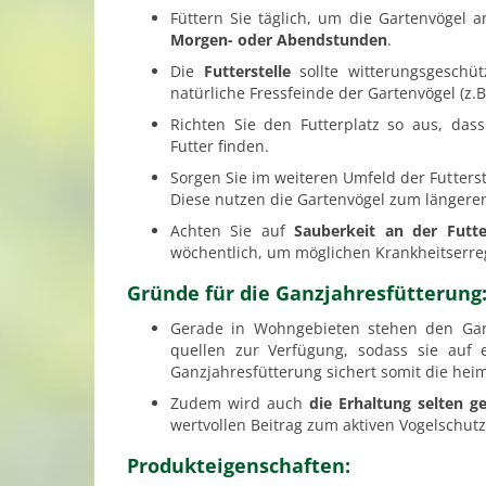
Füttern Sie täglich, um die Gartenvögel 
Morgen- oder Abendstunden
.
Die
Futterstelle
sollte witterungs­geschü
natürliche Fressfeinde der Gartenvögel (z.B.
Richten Sie den Futterplatz so aus, da
Futter finden.
Sorgen Sie im weiteren Umfeld der Futterst
Diese nutzen die Garten­vögel zum längeren
Achten Sie auf
Sauberkeit an der Futter
wöchentlich, um möglichen Krankheits­erre
Gründe für die Ganzjahresfütterung
Gerade in Wohngebieten stehen den Gart
quellen zur Verfügung, sodass sie auf 
Ganzjahres­fütterung sichert somit die heim
Zudem wird auch
die Erhaltung selten 
wertvollen Beitrag zum aktiven Vogelschutz
Produkteigenschaften: