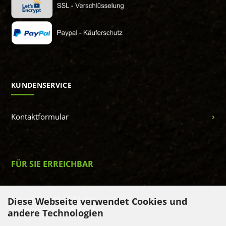
KUNDENSERVICE
Kontaktformular
FÜR SIE ERREICHBAR
Telefon: 08465 17 37 399
Diese Webseite verwendet Cookies und
info@duengerexperte.de
andere Technologien