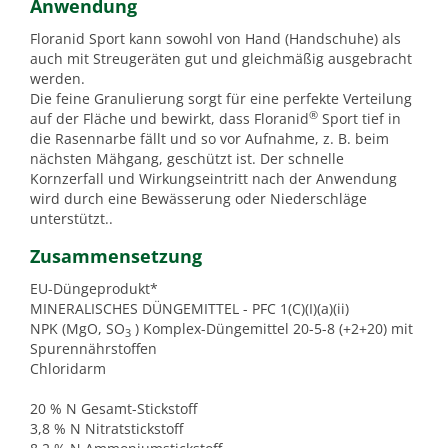
Anwendung
Floranid Sport kann sowohl von Hand (Handschuhe) als
auch mit Streugeräten gut und gleichmäßig ausgebracht
werden.
Die feine Granulierung sorgt für eine perfekte Verteilung
®
auf der Fläche und bewirkt, dass Floranid
Sport tief in
die Rasennarbe fällt und so vor Aufnahme, z. B. beim
nächsten Mähgang, geschützt ist. Der schnelle
Kornzerfall und Wirkungseintritt nach der Anwendung
wird durch eine Bewässerung oder Niederschläge
unterstützt..
Zusammensetzung
EU-Düngeprodukt*
MINERALISCHES DÜNGEMITTEL - PFC 1(C)(I)(a)(ii)
NPK (MgO, SO
) Komplex-Düngemittel 20-5-8 (+2+20) mit
3
Spurennährstoffen
Chloridarm
20 % N Gesamt-Stickstoff
3,8 % N Nitratstickstoff