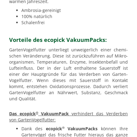
warmen Jahreszeit.
Ambrosia-gereinigt
100% natürlich
Schalenfrei
Vorteile des ecopick VakuumPacks:
GartenVogelfutter unterliegt unweigerlich einer chemi­
schen Ver­änderung. Diese ist zurück­zuführen auf Mikro­
organismen, Tempera­turen, Enzyme, Insektenbefall und
Lufteinfluss. Der in der Luft enthaltene Sauerstoff ist
einer der Hauptgründe für das Verderben von Garten­
Vogelfutter. Wenn dieses mit Sauerstoff in Kontakt
kommt, entstehen Oxidationsprozesse. Dadurch verliert
Garten­Vogelfutter an Nährwert, Substanz, Geschmack
und Qualität.
®
Das ecopick
VakuumPack
verhindert das Verderben
von Garten­Vogelfutter:
®
Dank des
ecopick
VakuumPacks
können Ihre
Garten­vögel das frische Futter hieraus das ganze