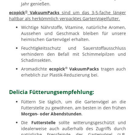
Jahr genießen.
®
ecopick
VakuumPacks
sind um das 3-5-fache länger
haltbar als herkömmlich verpacktes Garten­Vogelfutter.
Wichtige Nährstoffe, Vitamine, natürliche Aromen,
Aussehen und Geschmack bleiben für unsere
heimischen Gartenvögel erhalten.
Feuchtigkeitsschutz und Sauerstoffausschluss
verhindern den Befall mit Schimmelpilzen und
Schadinsekten.
®
Aromadichte
ecopick
VakuumPacks
tragen auch
erheblich zur Plastik-Reduzierung bei.
Delicia Fütterungsempfehlung:
Füttern Sie täglich, um die Gartenvögel an die
Futterstelle zu gewöhnen, am besten in den frühen
Morgen- oder Abendstunden
.
Die
Futterstelle
sollte witterungs­geschützt und
idealer­weise auch außerhalb des Zugriffs durch
natürliche Fressfeinde der Gartenvögel (z.B.