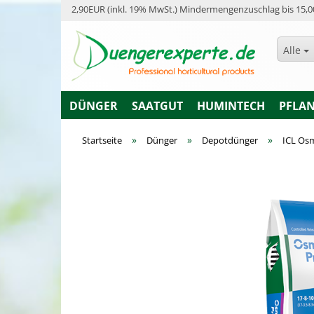
2,90EUR (inkl. 19% MwSt.) Mindermengenzuschlag bis 15,0
Alle
DÜNGER
SAATGUT
HUMINTECH
PFLA
»
»
»
Startseite
Dünger
Depotdünger
ICL Os