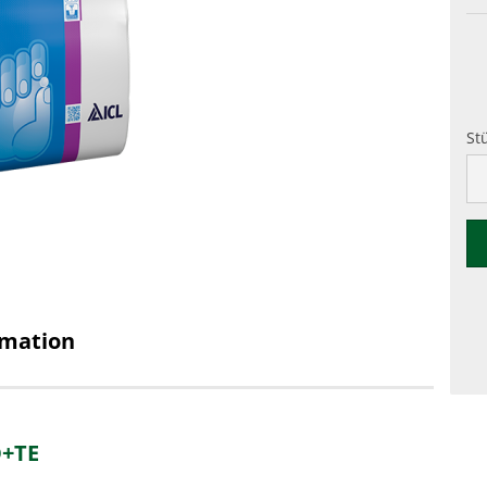
St
St
rmation
O+TE