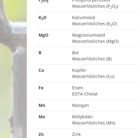
2
5
Wasserlösliches (P
O
)
2
5
K
O
Kaliumoxid
2
Wasserlösliches (K
O)
2
MgO
Magnesiumoxid
Wasserlösliches (MgO)
B
Bor
Wasserlösliches (B)
Cu
Kupfer
Wasserlösliches (Cu)
Fe
Eisen
EDTA-Chelat
Mn
Mangan
Mo
Molybdän
Wasserlösliches (Mo)
Zn
Zink