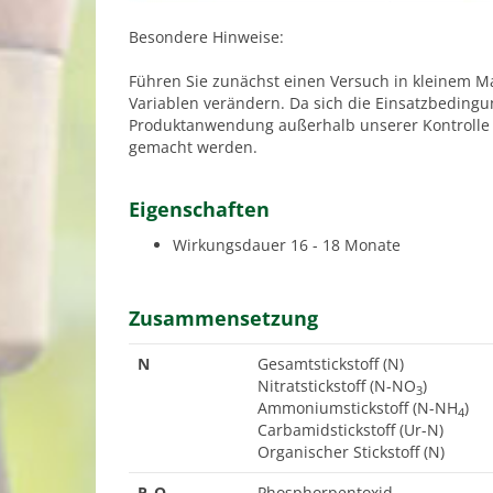
Besondere Hinweise:
Führen Sie zunächst einen Versuch in kleinem M
Variablen verändern. Da sich die Einsatzbeding
Produktanwendung außerhalb unserer Kontrolle li
gemacht werden.
Eigenschaften
Wirkungsdauer
16 - 18 Monate
Zusammensetzung
N
Gesamtstickstoff (N)
Nitratstickstoff (N-NO
)
3
Ammoniumstickstoff (N-NH
)
4
Carbamidstickstoff (Ur-N)
Organischer Stickstoff (N)
P
O
Phosphorpentoxid