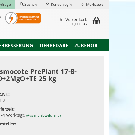
nfrage
Suchen
Kundenlogin
Merkzettel
Ihr Warenkorb
0,00 EUR
ERBESSERUNG
TIERBEDARF
ZUBEHÖR
smocote PrePlant 17-8-
0+2MgO+TE 25 kg
rstellen
rt vergessen?
t.Nr.:
_2
ferzeit:
1-4 Werktage
(Ausland abweichend)
rsteller:
L