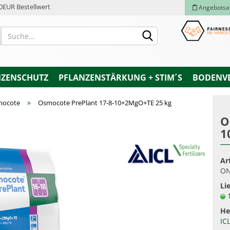
0EUR Bestellwert
Angebotsa
NZENSCHUTZ
PFLANZENSTÄRKUNG + STIM´S
BODENV
»
mocote
Osmocote PrePlant 17-8-10+2MgO+TE 25 kg
O
1
Konto e
Passwo
Ar
ON
Lie
He
IC