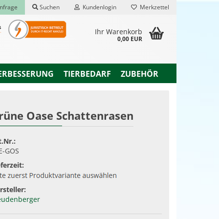
nfrage
Suchen
Kundenlogin
Merkzettel
Ihr Warenkorb
0,00 EUR
ERBESSERUNG
TIERBEDARF
ZUBEHÖR
rüne Oase Schattenrasen
rstellen
t.Nr.:
rt vergessen?
E-GOS
ferzeit:
rsteller:
eudenberger