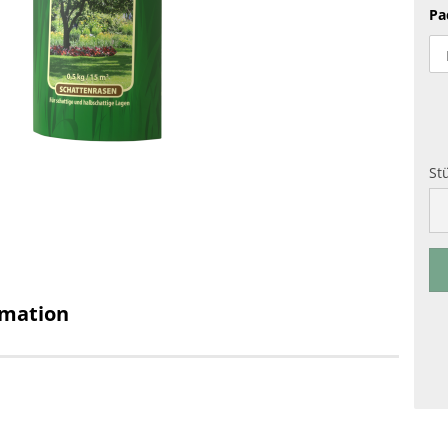
Pa
St
St
rmation