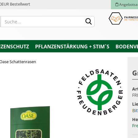
0EUR Bestellwert
Angebotsa
NZENSCHUTZ
PFLANZENSTÄRKUNG + STIM´S
BODENV
Oase Schattenrasen
G
Konto e
Ar
Passwo
FR
Lie
He
Fr