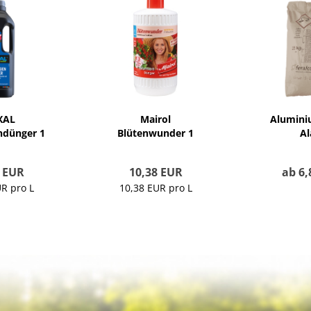
XAL
Mairol
Alumini
ndünger 1
Blütenwunder 1
Al
er
Liter
7 EUR
10,38 EUR
ab 6,
R pro L
10,38 EUR pro L