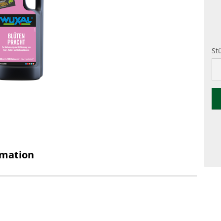
St
St
rmation