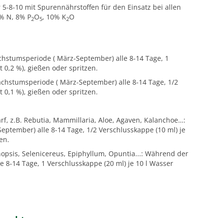
 5-8-10 mit Spurennährstoffen für den Einsatz bei allen
% N, 8% P
O
, 10% K
O
2
5
2
hstumsperiode ( März-September) alle 8-14 Tage, 1
t 0,2 %), gießen oder spritzen.
hstumsperiode ( März-September) alle 8-14 Tage, 1/2
t 0,1 %), gießen oder spritzen.
f, z.B. Rebutia, Mammillaria, Aloe, Agaven, Kalanchoe…:
tember) alle 8-14 Tage, 1/2 Verschlusskappe (10 ml) je
en.
opsis, Selenicereus, Epiphyllum, Opuntia...: Während der
8-14 Tage, 1 Verschlusskappe (20 ml) je 10 l Wasser