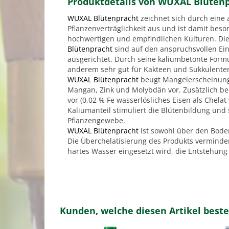
Produktdetails von WUXAL Blüten
WUXAL Blütenpracht
zeichnet sich durch eine
Pflanzenverträglichkeit aus und ist damit beso
hochwertigen und empfindlichen Kulturen. Die
Blütenpracht
sind auf den anspruchsvollen Ein
ausgerichtet. Durch seine kaliumbetonte Formu
anderem sehr gut für Kakteen und Sukkulenten
WUXAL Blütenpracht
beugt Mangelerscheinunge
Mangan, Zink und Molybdän vor. Zusätzlich beu
vor (0,02 % Fe wasserlösliches Eisen als Chela
Kaliumanteil stimuliert die Blütenbildung und
Pflanzengewebe.
WUXAL Blütenpracht
ist sowohl über den Bode
Die Überchelatisierung des Produkts verminde
hartes Wasser eingesetzt wird, die Entstehung 
Kunden, welche diesen Artikel beste