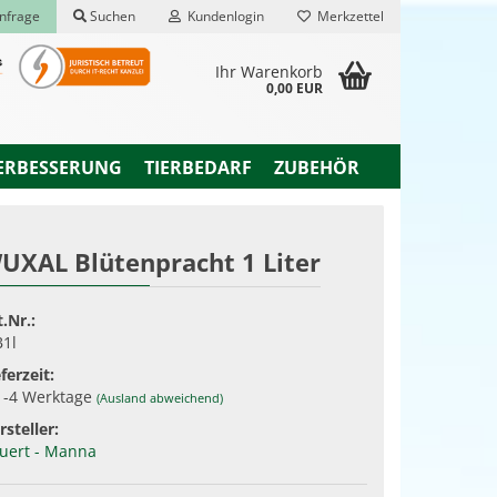
nfrage
Suchen
Kundenlogin
Merkzettel
Ihr Warenkorb
0,00 EUR
ERBESSERUNG
TIERBEDARF
ZUBEHÖR
UXAL Blütenpracht 1 Liter
rstellen
t.Nr.:
rt vergessen?
1l
ferzeit:
1-4 Werktage
(Ausland abweichend)
rsteller:
uert - Manna