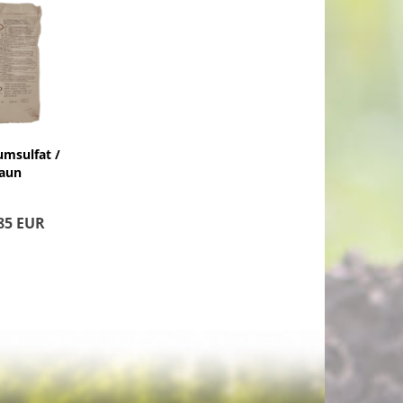
umsulfat /
aun
85 EUR