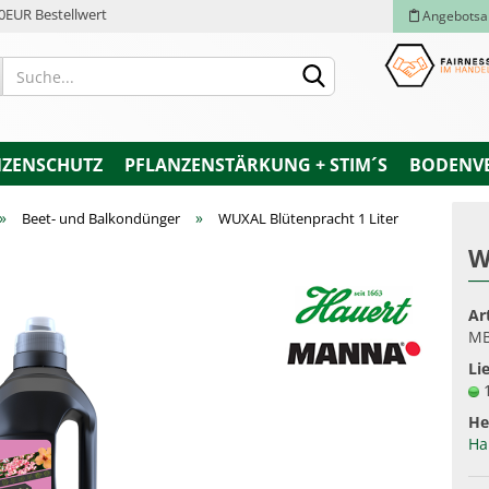
0EUR Bestellwert
Angebotsa
NZENSCHUTZ
PFLANZENSTÄRKUNG + STIM´S
BODENV
»
»
Beet- und Balkondünger
WUXAL Blütenpracht 1 Liter
W
Konto e
Ar
Passwo
MB
Lie
He
Ha