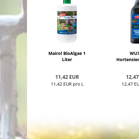
Mairol BioAlgae 1
WU
Liter
Hortensie
Lit
11,42 EUR
12,4
11,42 EUR pro L
12,47 EU