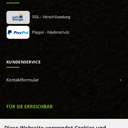
KUNDENSERVICE
Kontaktformular
FÜR SIE ERREICHBAR
Telefon: 08465 17 37 399
Diese Webseite verwendet Cookies und