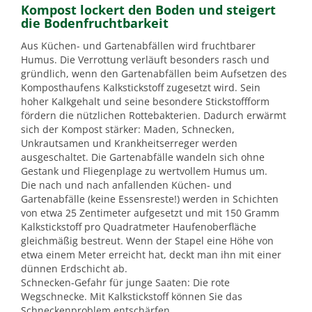
Kompost lockert den Boden und steigert
die Bodenfruchtbarkeit
Aus Küchen- und Gartenabfällen wird fruchtbarer
Humus. Die Verrottung verläuft besonders rasch und
gründlich, wenn den Gartenabfällen beim Aufsetzen des
Komposthaufens Kalkstickstoff zugesetzt wird. Sein
hoher Kalkgehalt und seine besondere Stickstoffform
fördern die nützlichen Rottebakterien. Dadurch erwärmt
sich der Kompost stärker: Maden, Schnecken,
Unkrautsamen und Krankheitserreger werden
ausgeschaltet. Die Gartenabfälle wandeln sich ohne
Gestank und Fliegenplage zu wertvollem Humus um.
Die nach und nach anfallenden Küchen- und
Gartenabfälle (keine Essensreste!) werden in Schichten
von etwa 25 Zentimeter aufgesetzt und mit 150 Gramm
Kalkstickstoff pro Quadratmeter Haufenoberfläche
gleichmäßig bestreut. Wenn der Stapel eine Höhe von
etwa einem Meter erreicht hat, deckt man ihn mit einer
dünnen Erdschicht ab.
Schnecken-Gefahr für junge Saaten: Die rote
Wegschnecke. Mit Kalkstickstoff können Sie das
Schneckenproblem entschärfen.